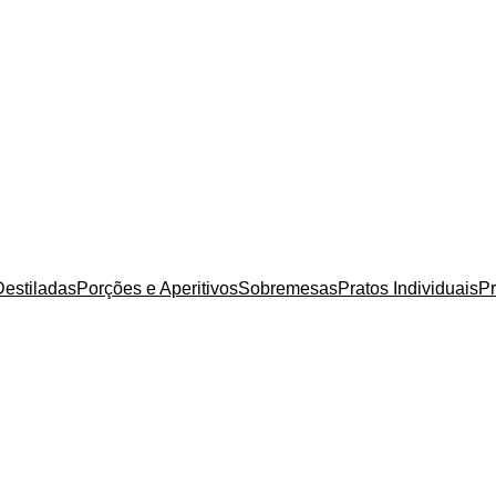
estiladas
Porções e Aperitivos
Sobremesas
Pratos Individuais
Pr
sando ingredientes da mais alta qualidade em sua variedade.