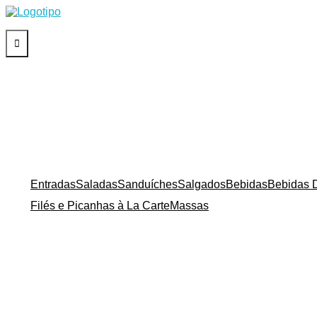
H2Chopp
O chopp geladaço da cidade!
CARDÁPIO Prudente
Entradas
Saladas
Sanduíches
Salgados
Bebidas
Bebidas D
Filés e Picanhas à La Carte
Massas
Cardápio
Nosso Cardápio foi desenvolvido com muito carinho e, u